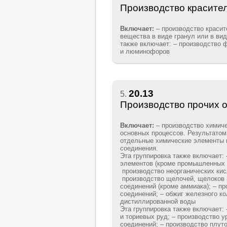
Производство красител
Включает:
– производство красит
вещества в виде гранул или в вид
также включает: – производство
и люминофоров
20.13
5.
Производство прочих 
Включает:
– производство химич
основных процессов. Результатом
отдельные химические элементы 
соединения.
Эта группировка также включает:
элементов (кроме промышленных г
производство неорганических кисл
производство щелочей, щелоков 
соединений (кроме аммиака); – пр
соединений; – обжиг железного ко
дистиллированной воды
Эта группировка также включает:
и ториевых руд; – производство у
соединений; – производство плуто