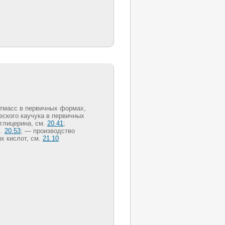
тмасс в первичных формах,
еского каучука в первичных
 глицерина, см.
20.41
;
м.
20.53
; — производство
х кислот, см.
21.10