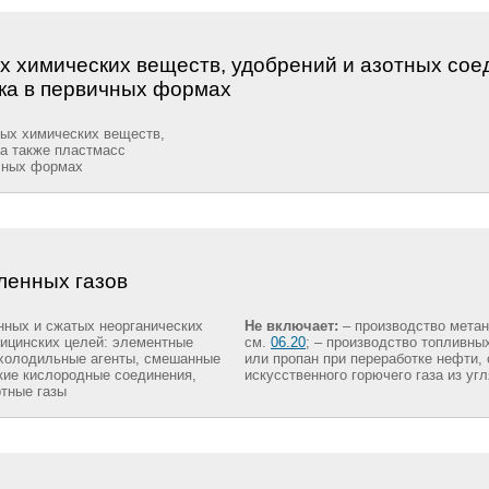
х химических веществ, удобрений и азотных сое
ука в первичных формах
ных химических веществ,
 а также пластмасс
ичных формах
ленных газов
нных и сжатых неорганических
Не включает:
– производство метана
ицинских целей: элементные
см.
06.20
; – производство топливных
 холодильные агенты, смешанные
или пропан при переработке нефти,
кие кислородные соединения,
искусственного горючего газа из угл
ртные газы