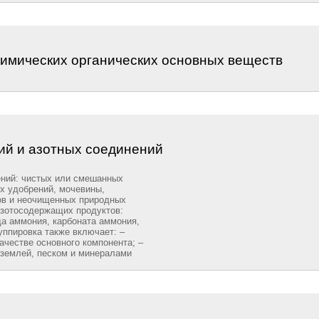
химических органических основных веществ
ий и азотных соединений
ений: чистых или смешанных
х удобрений, мочевины,
в и неочищенных природных
азотосодержащих продуктов:
да аммония, карбоната аммония,
руппировка также включает: –
ачестве основного компонента; –
 землей, песком и минералами