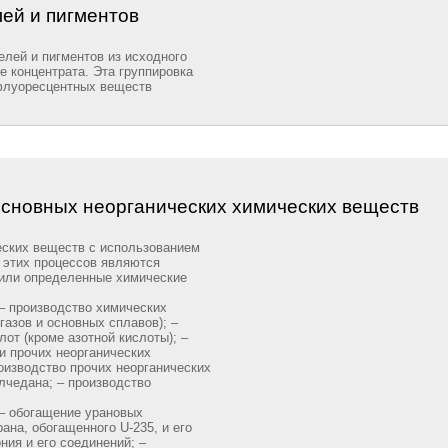
ей и пигментов
елей и пигментов из исходного
е концентрата. Эта группировка
 флуоресцентных веществ
основных неорганических химических веществ
еских веществ с использованием
 этих процессов являются
или определенные химические
 – производство химических
азов и основных сплавов); –
от (кроме азотной кислоты); –
и прочих неорганических
оизводство прочих неорганических
лчедана; – производство
 – обогащение урановых
рана, обогащенного U-235, и его
ния и его соединений; –