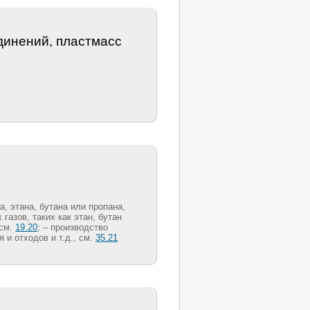
динений, пластмасс
, этана, бутана или пропана,
 газов, таких как этан, бутан
 см.
19.20
; – производство
я и отходов и т.д., см.
35.21