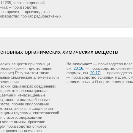
U-235, и его соединений; –
ний; – производство
пов прочих; – производство
оизводство прочих радиоактивных
основных органических химических веществ
еских веществ при помощи
Не включает:
— производство плас
епловой крекинг, дистилляция
см.
20.16
; — производство синтетич
ование) Результатом таких
формах, см.
20.17
; — производство
льные химические элементы или
— производство эфирных масел, с
оединения
салициловых и О-ацетилсалициловы
еских химических соединений:
сыщаемые и ненасыщаемые,
ыщаемые и ненасыщаемые;
ты, моно- и поликарбоновые
ислота, прочие кислородные
кетоны, хиноны и соединения
жащими группами, синтетический
ия с азотосодержащими
м числе амины, брожение
 для производства спиртов
во прочих органических