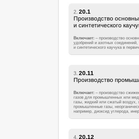
20.1
2.
Производство основны
и синтетического кауч
Включает:
– производство основ
удобрений и азотных соединений,
и синтетического каучука в перв
20.11
3.
Производство промыш
Включает:
– производство сжиже
газов для промышленных или мед
газы, жидкий или сжатый воздух,
промышленные газы, неорганичес
например, диоксид углерода, ине
20.12
4.