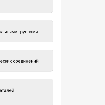
альными группами
ческих соединений
цеталей