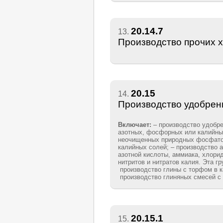
20.14.7
13.
Производство прочих 
20.15
14.
Производство удобрен
Включает:
– производство удобр
азотных, фосфорных или калийны
неочищенных природных фосфато
калийных солей; – производство 
азотной кислоты, аммиака, хлори
нитритов и нитратов калия. Эта г
производство глины с торфом в к
производство глиняных смесей с
20.15.1
15.