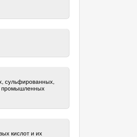
х, сульфированных,
х промышленных
ых кислот и их