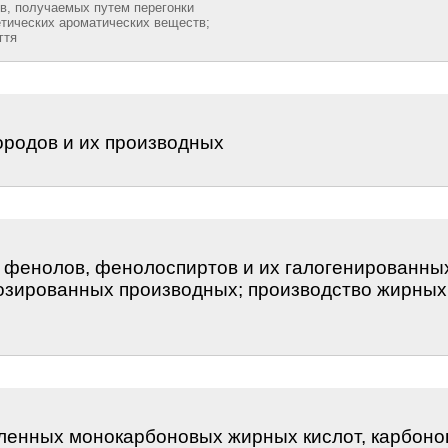
ов, получаемых путем перегонки
тических ароматических веществ;
гтя
ородов и их производных
, фенолов, фенолоспиртов и их галогенированны
озированных производных; производство жирны
енных монокарбоновых жирных кислот, карбонов