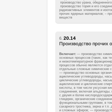
производство урана, обедненного 
производство тория и его соедине
радиоактивных элементов и изото
прочих ядерных материалов; – пр
веществ
20.14
6.
Производство прочих 
Включает:
— производство химич
основных процессов (таких, как т
и низкотемпературное фракционир
процессов обычно являются отде
отдельные сложные химические с
— производство основных органич
ациклические углеводороды, на
циклические углеводороды, нас
ациклические и циклические спир
кислоты, в том числе уксусная к
соединения, включая альдегиды, 
с двумя и более кислородосодер
глицерин, органические соединен
функциональными группами, в то
сахарного тростника, зерна и т.п.
и сложных эфиров; — производст