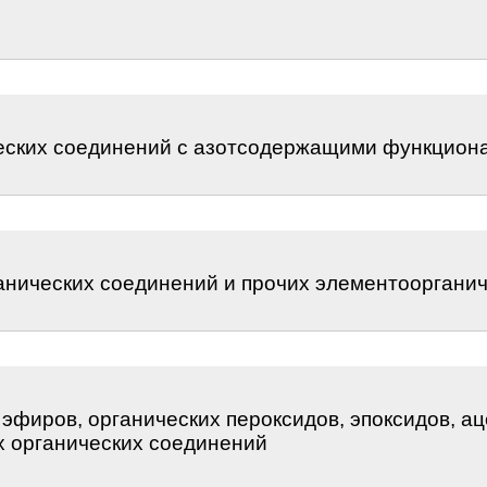
еских соединений с азотсодержащими функцион
анических соединений и прочих элементооргани
эфиров, органических пероксидов, эпоксидов, а
х органических соединений