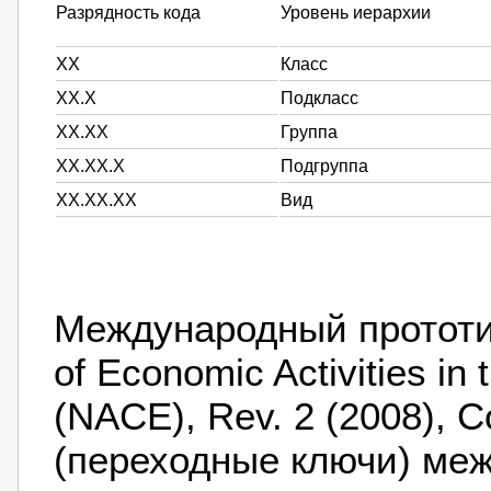
Разрядность кода
Уровень иерархии
XX
Класс
XX.X
Подкласс
XX.XX
Группа
XX.XX.X
Подгруппа
XX.XX.XX
Вид
Международный прототип —
of Economic Activities i
(NACE), Rev. 2 (2008), C
(переходные ключи) меж