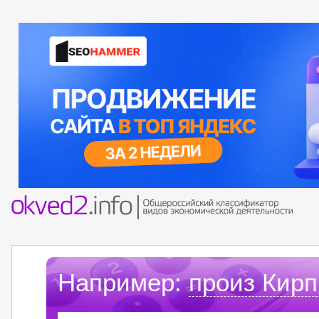
Например:
произ Кирп